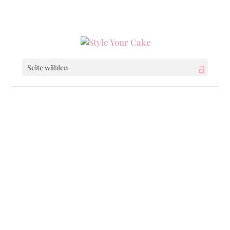
0160 6233333
|
info@styleyourcake.de
Seite wählen
Startseite
/
Baby & Child
/ Mermaid Donuts