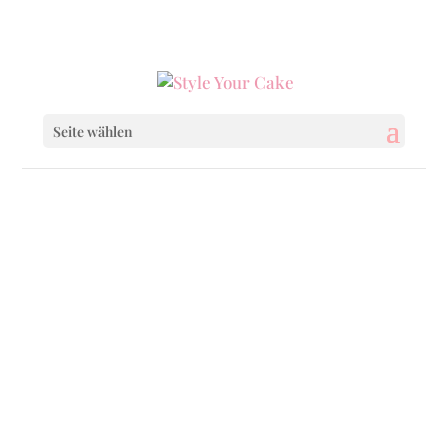
0160 6233333
|
info@styleyourcake.de
Seite wählen
Startseite
/
Everyday
/ Daily Cake Lemon
Buttermilk Dream 15cm
Startseite
/
Everyday
/
Cakes to go
/ Daily Cake
Lemon Buttermilk Dream 15cm