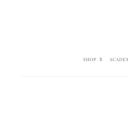
0160 6233333
|
info@styleyourca
SHOP
ACADE
Startseite
/
Everyday
/ 10cm Daily Cake 
Startseite
/
Everyday
/
Cakes to go
/ 10cm