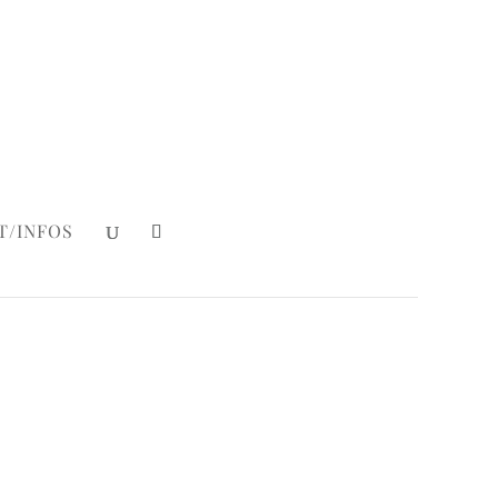
Mein Konto
|
Login
T/INFOS
ly Cake