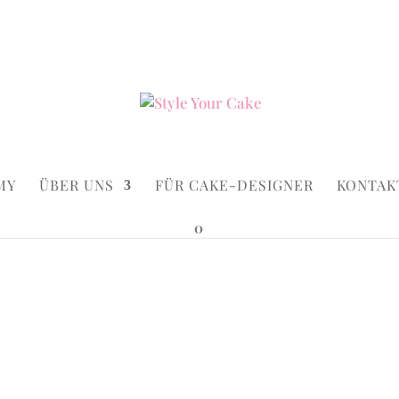
ke.de
Suchen...
×
MY
ÜBER UNS
FÜR CAKE-DESIGNER
KONTAK
0
Macaron Kiss
 Daily Cake Macaron Kiss
10cm Dai