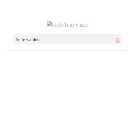
0160 6233333
|
info@styleyourcake.de
Seite wählen
Startseite
/
Birthday
/ Chocolate Explosion
Startseite
/
Birthday
/
Birthday Cakes
/
Chocolate Explosion