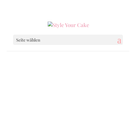
0160 6233333
|
info@styleyourcake.de
Seite wählen
Startseite
/
Birthday
/ Green And Gold
Startseite
/
Birthday
/
Birthday Cakes
/ Green
And Gold