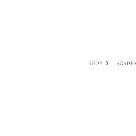
0160 6233333
|
info@styleyourca
SHOP
ACADE
Startseite
/
Birthday
/ Classy Roses
Startseite
/
Birthday
/
Birthday Cakes
/ C