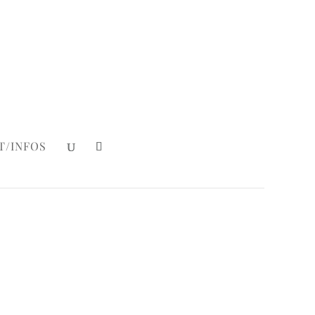
Mein Konto
|
Login
T/INFOS
ses