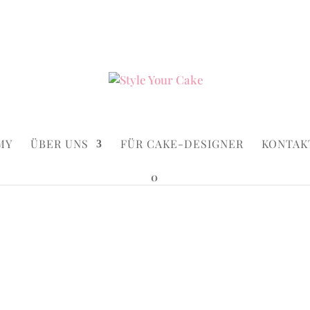
ke.de
Suchen...
×
MY
ÜBER UNS
FÜR CAKE-DESIGNER
KONTAK
0
lassy Roses
Classy Ro