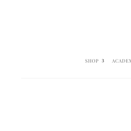
0160 6233333
|
info@styleyourca
SHOP
ACADE
Startseite
/
Cakepops
/ Logo & Cakepops
Startseite
/
Business
/ Logo & Cakepops
Startseite
/
Business
/
Business
/ Logo & 