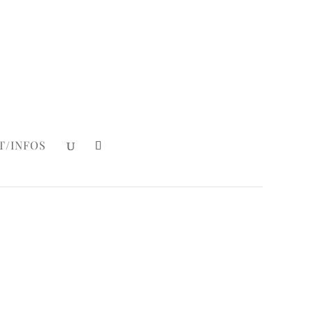
Mein Konto
|
Login
T/INFOS
akepops