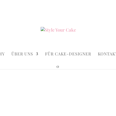
ke.de
Suchen...
×
MY
ÜBER UNS
FÜR CAKE-DESIGNER
KONTAK
0
Cakepops
Logo & C