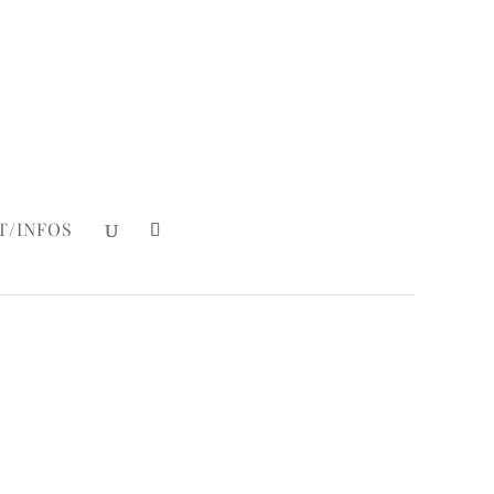
Mein Konto
|
Login
T/INFOS
Romance
l. MwSt, zzgl.