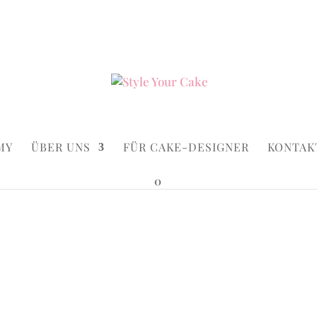
ke.de
Suchen...
×
MY
ÜBER UNS
FÜR CAKE-DESIGNER
KONTAK
0
nce
Peacock 
Ab:
€
299,00
ink