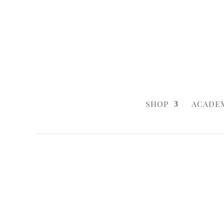
0160 6233333
|
info@styleyourca
SHOP
ACADE
Startseite
/
Uncategorized
/ Peacock Roma