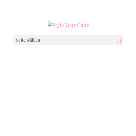
0160 6233333
|
info@styleyourcake.de
Seite wählen
Startseite
/
Uncategorized
/ Just Vogue