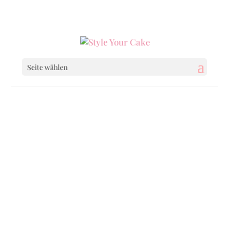
0160 6233333
|
info@styleyourcake.de
Seite wählen
Startseite
/
Uncategorized
/ Cupcake Kurs am:
02.03.2019