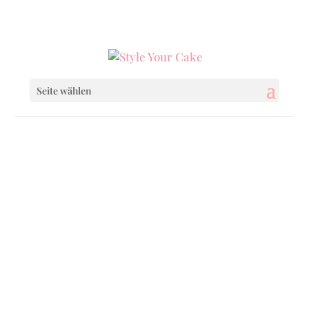
0160 6233333
|
info@styleyourcake.de
Seite wählen
Startseite
/
Uncategorized
/ Blossoms Square