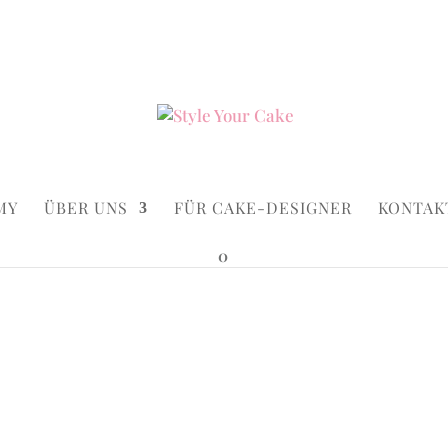
ke.de
Suchen...
×
MY
ÜBER UNS
FÜR CAKE-DESIGNER
KONTAK
0
Cake
Logo & C