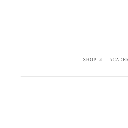
0160 6233333
|
info@styleyourca
SHOP
ACADE
Startseite
/
Business
/ Logo & Cake
Startseite
/
Business
/
Business
/ Logo & 