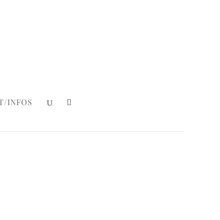
Mein Konto
|
Login
T/INFOS
ake