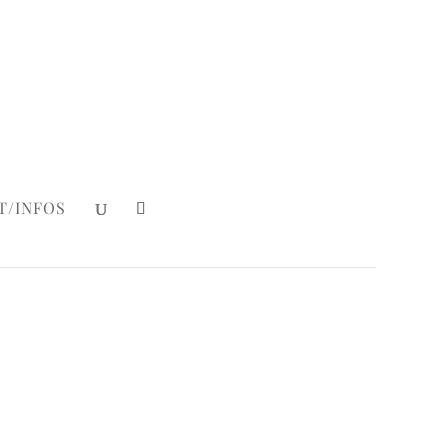
Mein Konto
|
Login
T/INFOS
an