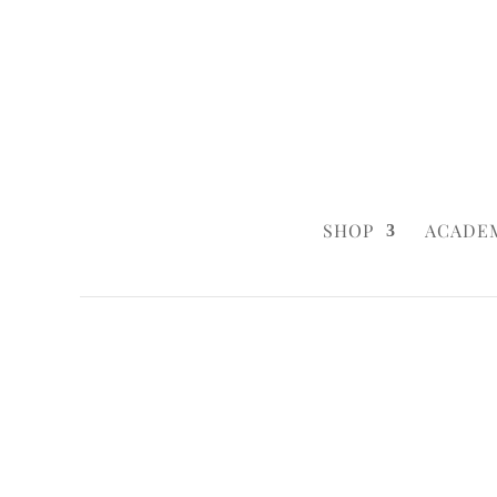
0160 6233333
|
info@styleyourca
SHOP
ACADE
Startseite
/
Birthday
/ Stylish Man
Startseite
/
Birthday
/
Birthday Cakes
/ S