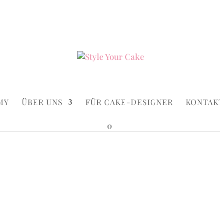
ke.de
Suchen...
×
MY
ÜBER UNS
FÜR CAKE-DESIGNER
KONTAK
0
tylish Man
Stylish M