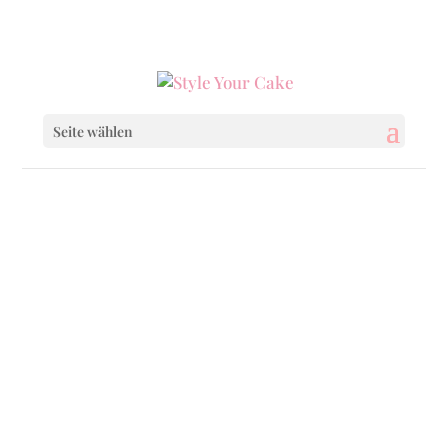
0160 6233333
|
info@styleyourcake.de
Seite wählen
Startseite
/
Birthday
/ Fashion Girl With
Flowers
Startseite
/
Birthday
/
Birthday Cakes
/ Fashion
Girl With Flowers