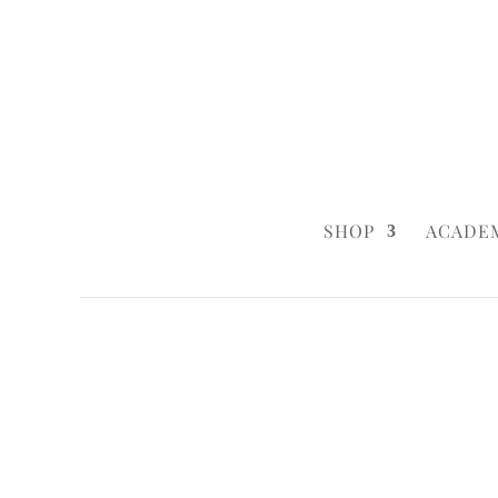
0160 6233333
|
info@styleyourca
SHOP
ACADE