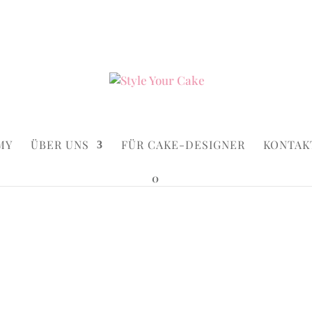
ke.de
Suchen...
×
MY
ÜBER UNS
FÜR CAKE-DESIGNER
KONTAK
0