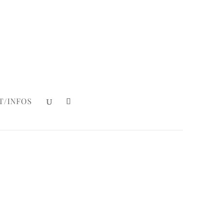
Mein Konto
|
Login
T/INFOS